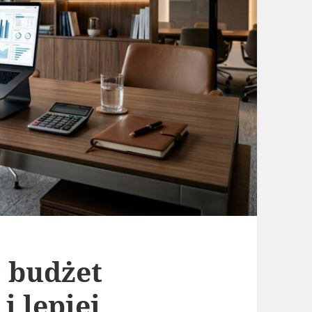
ć budżet
i lepiej