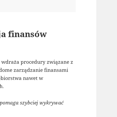
ja finansów
w wdraża procedury związane z
adome zarządzanie finansami
ębiorstwa nawet w
h.
 pomaga szybciej wykrywać